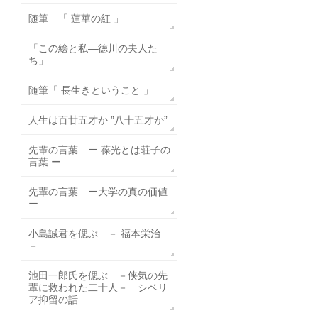
随筆 「 蓮華の紅 」
「この絵と私―徳川の夫人た
ち」
随筆「 長生きということ 」
人生は百廿五才か ”八十五才か”
先輩の言葉 ー 葆光とは荘子の
言葉 ー
先輩の言葉 ー大学の真の価値
ー
小島誠君を偲ぶ － 福本栄治
－
池田一郎氏を偲ぶ －侠気の先
輩に救われた二十人－ シベリ
ア抑留の話