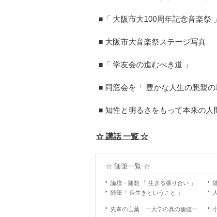
■「 大阪市大100周年記念音楽祭 
■ 大阪市大音楽祭ステージ写真
■「 学友会の進むべき道 」
■ 同窓会を「 豊かな人生の懇親の
■ 知性と明るさをもって本来の人
☆ 講話 一覧 ☆
☆ 随筆一覧 ☆
論壇・随想 「 生きる張り合い 」
随筆「 長生きということ 」
先輩の言葉 ー大学の真の価値ー