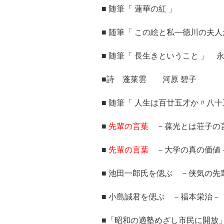
■ 随筆「 蓮華の紅 」
■ 随筆「 この絵と私―徳川の夫人
■ 随筆「 長生きということ 」 
■詩 蓬莱雲 河原 碧子
■ 随筆「 人生は百廿五才か〃八十五
■
先輩の言葉
－葆光とは荘子の言葉
■
先輩の言葉
－大学の真の価値－ 
■ 池田一郎氏を偲ぶ －侠気の
■ 小島誠君を偲ぶ －福本栄治－
■「昭和の適塾めざし市民に開放