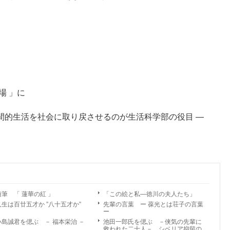
」
場 」に
間的生活を社会に取り戻させるのが生活科学部の役目 ―
随筆 「 蓮華の紅 」
「この絵と私―徳川の夫人たち」
人生は百廿五才か ”八十五才か”
先輩の言葉 ー 葆光とは荘子の言葉
ー
小島誠君を偲ぶ － 福本栄治 －
池田一郎氏を偲ぶ －侠気の先輩に
救われた二十人－ シベリア抑留の