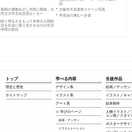
話
「昭和の適塾めざし市民に開放」大
大阪市大音楽祭ステージ写真
阪市立大学文化交流センター
学友会の進むべき道
知性と明るさをもって本来の人間的
生活を社会に取り戻させるのが生活
科学部の役目
トップ
学べる内容
生徒作品
理念と歴史
デザイン系
絵画／デッサン
サイトマップ
イラスト系
イラスト／キャ
アート系
絵本制作
☆ 学びのページ
人物イラスト／
ョン画／スタイ
絵画・デッサン
ポスターデザイ
イラストレーション