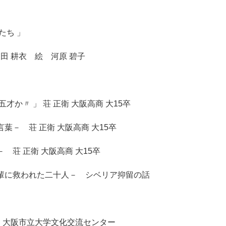
たち 」
永田 耕衣 絵 河原 碧子
才か〃 」 荘 正衛 大阪高商 大15卒
－ 荘 正衛 大阪高商 大15卒
荘 正衛 大阪高商 大15卒
先輩に救われた二十人－ シベリア抑留の話
」大阪市立大学文化交流センター