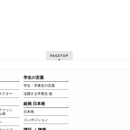
PAGETOP
学生の言葉
学生・卒業生の言葉
ラクター
活躍する卒業生 他
絵画 日本画
ファッシ
日本画
ル画
コンポジション
ン
講話 ／ 随筆