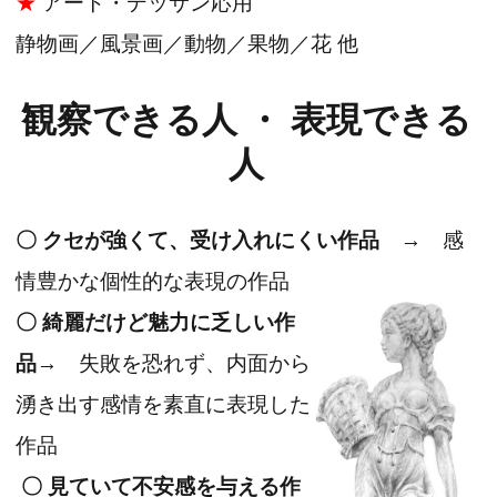
★
アート・デッサン応用
静物画／風景画／動物／果物／花 他
観察できる人 ・ 表現できる
人
〇 クセが強くて、受け入れにくい作品
→ 感
情豊かな個性的な表現の作品
〇 綺麗だけど魅力に乏しい作
品
→ 失敗を恐れず、内面から
湧き出す感情を素直に表現した
作品
〇 見ていて不安感を与える作