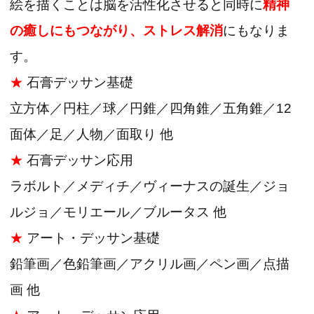
絵を描くことは脳を活性化させると同時に
精神
の癒しにもつながり、ストレス解消
にもなりま
す。
★
石膏デッサン基礎
立方体／円柱／球／円錐／四角錐／五角錐／12
面体／足／人物／面取り 他
★
石膏デッサン応用
ラボルト／メディチ／ヴィーナスの誕生／ジョ
ルジョ／モリエール／ブルータス 他
★
アート・デッサン基礎
鉛筆画／色鉛筆画／アクリル画／ペン画／点描
画 他