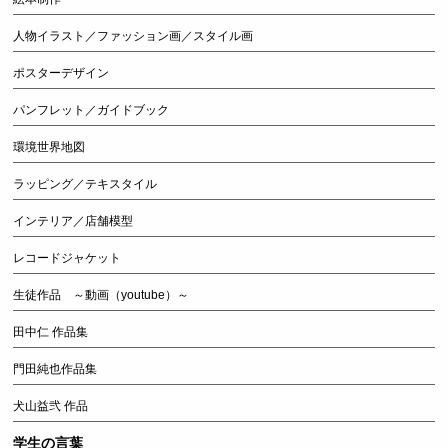
人物イラスト／ファッション画／スタイル画
ポスターデザイン
パンフレット／ガイドブック
環境世界地図
ラッピング／テキスタイル
インテリア／店舗模型
レコードジャケット
生徒作品 ～動画（youtube）～
田中仁 作品集
門田純也作品集
犬山益弐 作品
学生の言葉