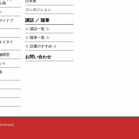
日本画
ル画
コンポジション
ン
講話 ／ 随筆
ガイドブ
☆ 講話一覧 ☆
☆ 随筆一覧 ☆
キスタイ
☆ 読書のすすめ ☆
舗模型
お問い合わせ
ット
画
Reserved.