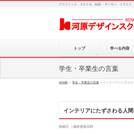
グラフィック、３ＤＣＧ、絵画 ・デッサン、イラスト
トップ
学べる内容
学生・卒業生の言葉
HOME
»
学生・卒業生の言葉
»
インテリアにたずさわ
インテリアにたずさわる人間
投稿日 :
最終更新日時 :