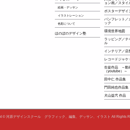
ョン画／スタイ
絵画・デッサン
ポスターデザイ
イラストレーション
パンフレット／
ック
色彩について
環境世界地図
ほのぼのデザイン塾
ラッピング／テ
ル
インテリア／店
レコードジャケ
生徒作品 ～動
（youtube）～
田中仁 作品集
門田純也作品集
犬山益弐 作品
ht ©
河原デザインスクール グラフィック、編集、デッサン、イラスト
All Rights 