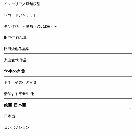
インテリア／店舗模型
レコードジャケット
生徒作品 ～動画（youtube）～
田中仁 作品集
門田純也作品集
犬山益弐 作品
学生の言葉
学生・卒業生の言葉
活躍する卒業生 他
絵画 日本画
日本画
コンポジション