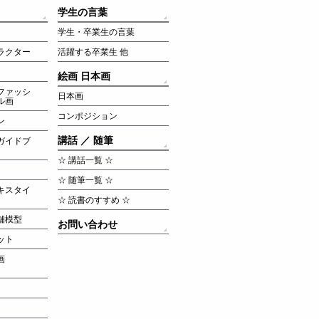
学生の言葉
学生・卒業生の言葉
ラクター
活躍する卒業生 他
絵画 日本画
ファッシ
日本画
ル画
コンポジション
ン
講話 ／ 随筆
ガイドブ
☆ 講話一覧 ☆
☆ 随筆一覧 ☆
キスタイ
☆ 読書のすすめ ☆
舗模型
お問い合わせ
ット
画