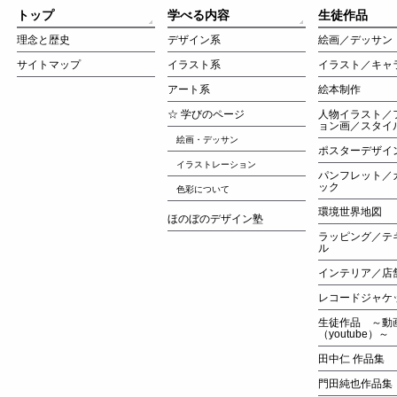
トップ
学べる内容
生徒作品
理念と歴史
デザイン系
絵画／デッサン
サイトマップ
イラスト系
イラスト／キャ
アート系
絵本制作
☆ 学びのページ
人物イラスト／
ョン画／スタイ
絵画・デッサン
ポスターデザイ
イラストレーション
パンフレット／
ック
色彩について
環境世界地図
ほのぼのデザイン塾
ラッピング／テ
ル
インテリア／店
レコードジャケ
生徒作品 ～動
（youtube）～
田中仁 作品集
門田純也作品集