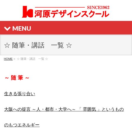
MENU
☆ 随筆・講話 一覧 ☆
HOME
»
☆ 随筆・講話 一覧 ☆
～ 随 筆 ～
生きる張り合い
大阪への提言 ～人・都市・大学へ～ 「 雰囲気 」というもの
のもつエネルギー