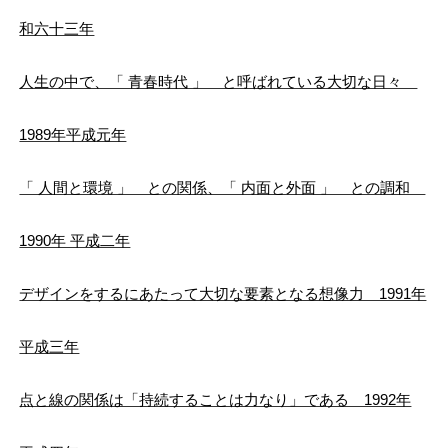
和六十三年
人生の中で、「 青春時代 」 と呼ばれている大切な日々
1989年平成元年
「 人間と環境 」 との関係、「 内面と外面 」 との調和
1990年 平成二年
デザインをするにあたって大切な要素となる想像力 1991年
平成三年
点と線の関係は「持続することは力なり」である 1992年