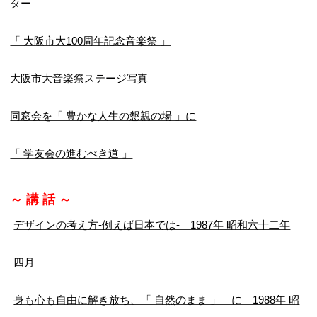
ター
「 大阪市大100周年記念音楽祭 」
大阪市大音楽祭ステージ写真
同窓会を「 豊かな人生の懇親の場 」に
「 学友会の進むべき道 」
～ 講 話 ～
デザインの考え方-例えば日本では- 1987年 昭和六十二年
四月
身も心も自由に解き放ち、「 自然のまま 」 に 1988年 昭