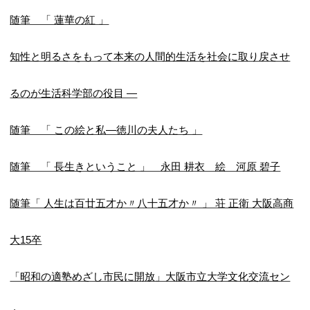
随筆 「 蓮華の紅 」
知性と明るさをもって本来の人間的生活を社会に取り戻させ
るのが生活科学部の役目 ―
随筆 「 この絵と私―徳川の夫人たち 」
随筆 「 長生きということ 」 永田 耕衣 絵 河原 碧子
随筆「 人生は百廿五才か〃八十五才か〃 」 荘 正衛 大阪高商
大15卒
「昭和の適塾めざし市民に開放」大阪市立大学文化交流セン