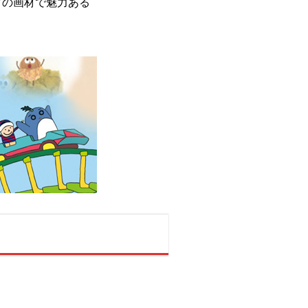
どの画材で魅力ある
。