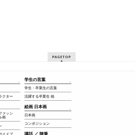
PAGETOP
学生の言葉
学生・卒業生の言葉
ラクター
活躍する卒業生 他
絵画 日本画
ファッシ
日本画
ル画
コンポジション
ン
講話 ／ 随筆
ガイドブ