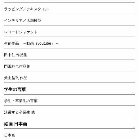
ラッピング／テキスタイル
インテリア／店舗模型
レコードジャケット
生徒作品 ～動画（youtube）～
田中仁 作品集
門田純也作品集
犬山益弐 作品
学生の言葉
学生・卒業生の言葉
活躍する卒業生 他
絵画 日本画
日本画