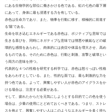
にある生物学的な部位に働きかける色である。虹の七色の最下層
にあって、身体に最も浸透する力を有している。
赤色は生命力であり、また、物事を行動に移す、積極的に前進す
る‘陽’である。
生命を吹き込むエネルギーである赤色は、ポジティブな意味では
生きる喜びを、同時にネガティブな意味では憎悪や嫉妬などの破
壊的な感情をあらわし、肉体的には炎症や体温を増大させ、高め
るものである。そのために赤色は、行動と刺激、攻撃と破壊とい
う両方の意味を持つ。
代表的な４つの性格を研究する科学では、赤色は怒りっぽい性格
をあらわすとしている。また、性的な面では、最も刺激的な力を
持つ色である。よって、興奮しやすい人が赤色のアイグラスをか
ける場合は、注意する必要がある。
そして、疲れたからだを元気にしようとする目的でこの色を使う
場合は、少量の使用にとどめておくべきである。つまり、ストレ
スを抱えて、興奮しやすい人はこのようなエネルギーを多く持ち